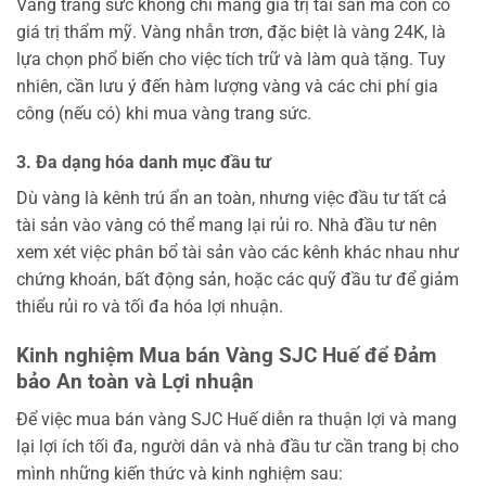
Vàng trang sức không chỉ mang giá trị tài sản mà còn có
giá trị thẩm mỹ. Vàng nhẫn trơn, đặc biệt là vàng 24K, là
lựa chọn phổ biến cho việc tích trữ và làm quà tặng. Tuy
nhiên, cần lưu ý đến hàm lượng vàng và các chi phí gia
công (nếu có) khi mua vàng trang sức.
3. Đa dạng hóa danh mục đầu tư
Dù vàng là kênh trú ẩn an toàn, nhưng việc đầu tư tất cả
tài sản vào vàng có thể mang lại rủi ro. Nhà đầu tư nên
xem xét việc phân bổ tài sản vào các kênh khác nhau như
chứng khoán, bất động sản, hoặc các quỹ đầu tư để giảm
thiểu rủi ro và tối đa hóa lợi nhuận.
Kinh nghiệm Mua bán Vàng SJC Huế để Đảm
bảo An toàn và Lợi nhuận
Để việc mua bán vàng SJC Huế diễn ra thuận lợi và mang
lại lợi ích tối đa, người dân và nhà đầu tư cần trang bị cho
mình những kiến thức và kinh nghiệm sau: