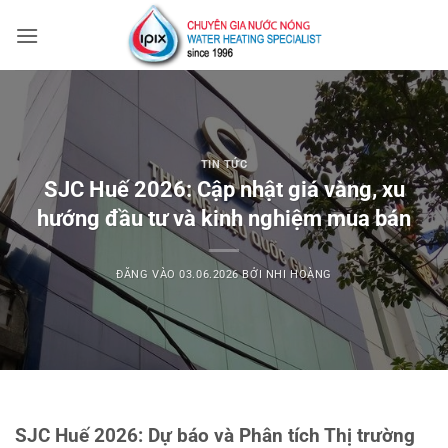
Bỏ
qua
nội
dung
TIN TỨC
SJC Huế 2026: Cập nhật giá vàng, xu
hướng đầu tư và kinh nghiệm mua bán
ĐĂNG VÀO
03.06.2026
BỞI
NHI HOÀNG
SJC Huế 2026: Dự báo và Phân tích Thị trường