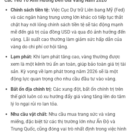
Các Yếu Tố Ảnh Hưởng Đến Giá Vàng Năm 2026
Chính sách tiền tệ:
Việc Cục Dự trữ Liên bang Mỹ (Fed)
và các ngân hàng trung ương lớn khác có tiếp tục thắt
chặt hay nới lỏng chính sách tiền tệ sẽ tác động mạnh
mẽ đến giá trị của đồng USD và qua đó ảnh hưởng đến
vàng. Lãi suất cao thường làm giảm sức hấp dẫn của
vàng do chi phí cơ hội tăng.
Lạm phát:
Khi lạm phát tăng cao, vàng thường được
xem là một kênh trú ẩn an toàn, giúp bảo toàn giá trị tài
sản. Kỳ vọng về lạm phát trong năm 2026 sẽ là một
động lực quan trọng cho nhu cầu đầu tư vào vàng.
Bất ổn địa chính trị:
Các xung đột, bất ổn chính trị trên
thế giới luôn có xu hướng đẩy giá vàng tăng lên do tâm
lý lo ngại rủi ro lan tỏa.
Nhu cầu vật chất:
Nhu cầu mua trang sức và vàng
miếng, đặc biệt từ các thị trường lớn như Ấn Độ và
Trung Quốc, cũng đóng vai trò nhất định trong việc hình