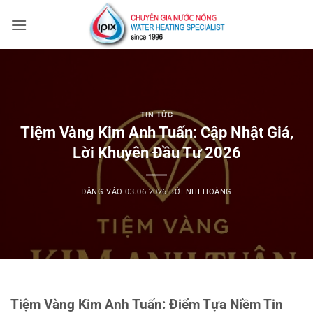
Bỏ
qua
nội
dung
TIN TỨC
Tiệm Vàng Kim Anh Tuấn: Cập Nhật Giá,
Lời Khuyên Đầu Tư 2026
ĐĂNG VÀO
03.06.2026
BỞI
NHI HOÀNG
Tiệm Vàng Kim Anh Tuấn: Điểm Tựa Niềm Tin