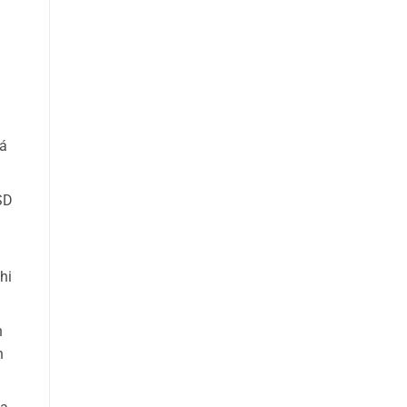
iá
SD
hi
h
h