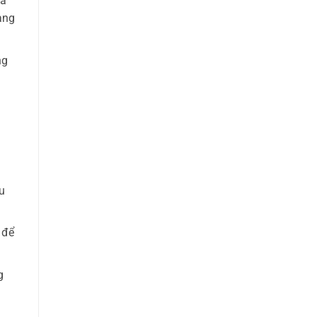
ia
àng
ng
u
 để
g