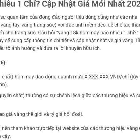
iêu 1 Chỉ? Cập Nhật Giá Mới Nhất 20
t sự quan tâm của đông đảo người tiêu dùng cũng như các nhà
 vàng tây, vàng trang sức) với đặc tính mềm dẻo, dễ chế tác thà
ến cho trang sức. Câu hỏi “vàng 18k hôm nay bao nhiêu 1 chỉ?”
y sẽ cung cấp thông tin chi tiết và cập nhật nhất về giá vàng 1
ếu tố ảnh hưởng và đưa ra lời khuyên hữu ích.
6):
n chất) hôm nay dao động quanh mức X.XXX.XXX VNĐ/chỉ (tùy
án).
uyên chất) thường có sự chênh lệch giữa các thương hiệu và c
 giá vàng thế giới và tỷ giá hối đoái.
g nên tham khảo trực tiếp tại website của các thương hiệu vàng 
n cậy.