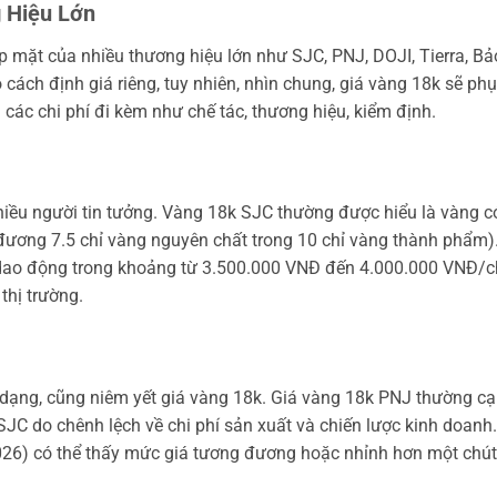
 Hiệu Lớn
p mặt của nhiều thương hiệu lớn như SJC, PNJ, DOJI, Tierra, Bả
cách định giá riêng, tuy nhiên, nhìn chung, giá vàng 18k sẽ phụ
ác chi phí đi kèm như chế tác, thương hiệu, kiểm định.
hiều người tin tưởng. Vàng 18k SJC thường được hiểu là vàng c
ương 7.5 chỉ vàng nguyên chất trong 10 chỉ vàng thành phẩm)
dao động trong khoảng từ 3.500.000 VNĐ đến 4.000.000 VNĐ/ch
thị trường.
dạng, cũng niêm yết giá vàng 18k. Giá vàng 18k PNJ thường c
 SJC do chênh lệch về chi phí sản xuất và chiến lược kinh doanh.
6) có thể thấy mức giá tương đương hoặc nhỉnh hơn một chút