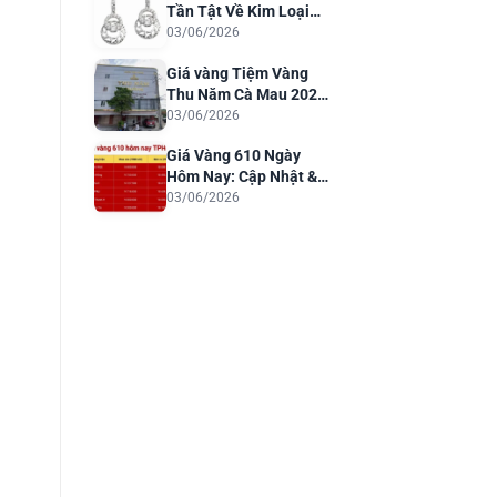
Tần Tật Về Kim Loại
Quý Cho Trang Sức
03/06/2026
Sang Trọng
Giá vàng Tiệm Vàng
Thu Năm Cà Mau 2026:
Cập Nhật & Phân Tích
03/06/2026
Giá Vàng 610 Ngày
Hôm Nay: Cập Nhật &
Dự Báo 2026
03/06/2026