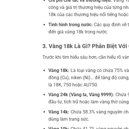
Chi phí chế tác và thương hiệu:
Vàng 18k
công và giá trị thương hiệu của từng n
18k của các thương hiệu nổi tiếng hoặc 
Tình hình trong nước:
Các quy định về t
đến giá vàng 18k trong nước.
3. Vàng 18k Là Gì? Phân Biệt Với
Trước khi tìm hiểu sâu hơn, cần hiểu rõ vàn
Vàng 18k:
Là loại vàng có chứa 75% vàn
đồng (Cu), niken (Ni)… để tăng độ cứn
là 18K, 750 hoặc AU750.
Vàng 24k (Vàng ta, Vàng 9999):
Chứa 9
đầu tư, tích trữ hoặc làm vàng thờ cúng
Vàng 14k:
Chứa 58.3% vàng nguyên chất
dùng làm trang sức.
Vàng 10k:
Chứa 41.7% vàng nguyên chất