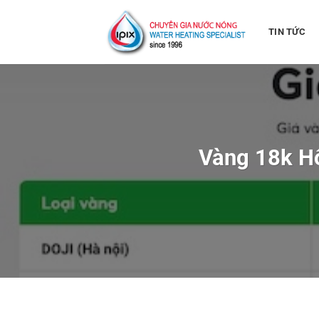
Bỏ
qua
TIN TỨC
nội
dung
Vàng 18k H