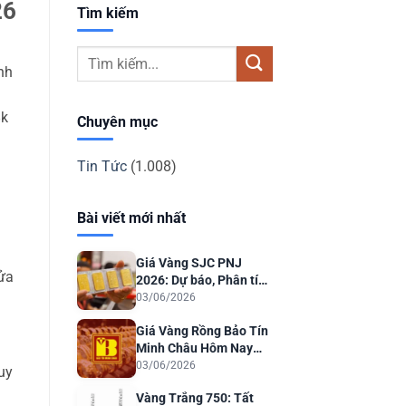
26
Tìm kiếm
nh
8k
Chuyên mục
Tin Tức
(1.008)
Bài viết mới nhất
Giá Vàng SJC PNJ
ửa
2026: Dự báo, Phân tích
& Lời khuyên Đầu tư
03/06/2026
Giá Vàng Rồng Bảo Tín
Minh Châu Hôm Nay
2026: Dự Báo & Phân
03/06/2026
uy
Tích
Vàng Trắng 750: Tất