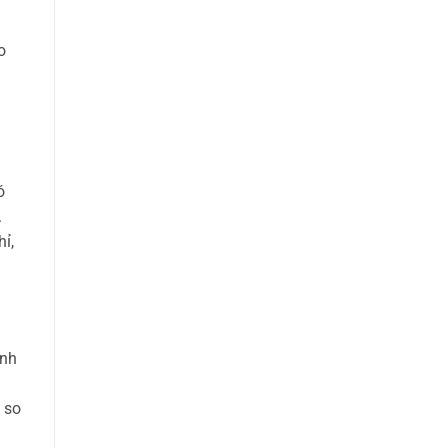
o
ó
.
ỉ,
ạnh
 so