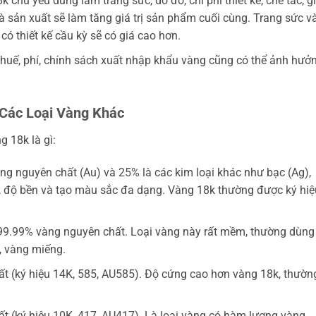
 chủ yếu dùng làm trang sức, do đó, chi phí thiết kế, chế tác, g
hà sản xuất sẽ làm tăng giá trị sản phẩm cuối cùng. Trang sức v
có thiết kế cầu kỳ sẽ có giá cao hơn.
huế, phí, chính sách xuất nhập khẩu vàng cũng có thể ảnh hưở
 Các Loại Vàng Khác
g 18k là gì:
g nguyên chất (Au) và 25% là các kim loại khác như bạc (Ag),
g, độ bền và tạo màu sắc đa dạng. Vàng 18k thường được ký hiệ
9.99% vàng nguyên chất. Loại vàng này rất mềm, thường dùng
, vàng miếng.
 (ký hiệu 14K, 585, AU585). Độ cứng cao hơn vàng 18k, thườn
 (ký hiệu 10K, 417, AU417). Là loại vàng có hàm lượng vàng