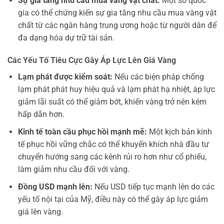
Sự gia tăng nhu cầu mua vàng vật chất:
Một số quốc
gia có thể chứng kiến sự gia tăng nhu cầu mua vàng vật
chất từ các ngân hàng trung ương hoặc từ người dân để
đa dạng hóa dự trữ tài sản.
Các Yếu Tố Tiêu Cực Gây Áp Lực Lên Giá Vàng
Lạm phát được kiểm soát:
Nếu các biện pháp chống
lạm phát phát huy hiệu quả và lạm phát hạ nhiệt, áp lực
giảm lãi suất có thể giảm bớt, khiến vàng trở nên kém
hấp dẫn hơn.
Kinh tế toàn cầu phục hồi mạnh mẽ:
Một kịch bản kinh
tế phục hồi vững chắc có thể khuyến khích nhà đầu tư
chuyển hướng sang các kênh rủi ro hơn như cổ phiếu,
làm giảm nhu cầu đối với vàng.
Đồng USD mạnh lên:
Nếu USD tiếp tục mạnh lên do các
yếu tố nội tại của Mỹ, điều này có thể gây áp lực giảm
giá lên vàng.