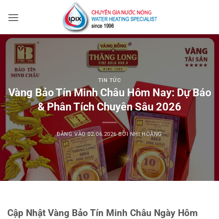
Bỏ
qua
nội
dung
TIN TỨC
Vàng Bảo Tín Minh Châu Hôm Nay: Dự Báo
& Phân Tích Chuyên Sâu 2026
ĐĂNG VÀO
02.06.2026
BỞI
NHI HOÀNG
Cập Nhật Vàng Bảo Tín Minh Châu Ngày Hôm