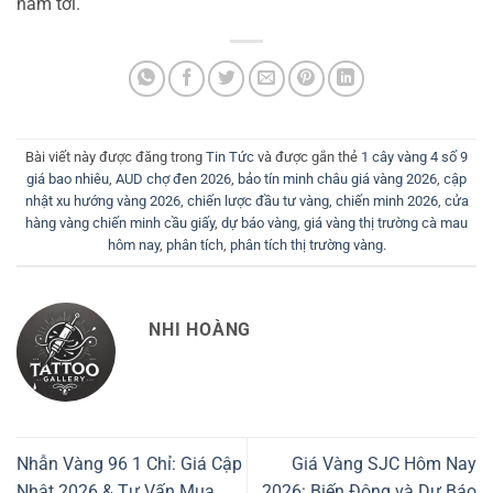
năm tới.
Bài viết này được đăng trong
Tin Tức
và được gắn thẻ
1 cây vàng 4 số 9
giá bao nhiêu
,
AUD chợ đen 2026
,
bảo tín minh châu giá vàng 2026
,
cập
nhật xu hướng vàng 2026
,
chiến lược đầu tư vàng
,
chiến minh 2026
,
cửa
hàng vàng chiến minh cầu giấy
,
dự báo vàng
,
giá vàng thị trường cà mau
hôm nay
,
phân tích
,
phân tích thị trường vàng
.
NHI HOÀNG
Nhẫn Vàng 96 1 Chỉ: Giá Cập
Giá Vàng SJC Hôm Nay
Nhật 2026 & Tư Vấn Mua
2026: Biến Động và Dự Báo