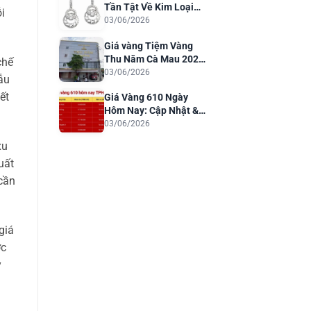
Tần Tật Về Kim Loại
i
Quý Cho Trang Sức
03/06/2026
Sang Trọng
Giá vàng Tiệm Vàng
Thu Năm Cà Mau 2026:
chế
Cập Nhật & Phân Tích
03/06/2026
ẫu
ết
Giá Vàng 610 Ngày
Hôm Nay: Cập Nhật &
Dự Báo 2026
03/06/2026
xu
uất
 cần
giá
ớc
y