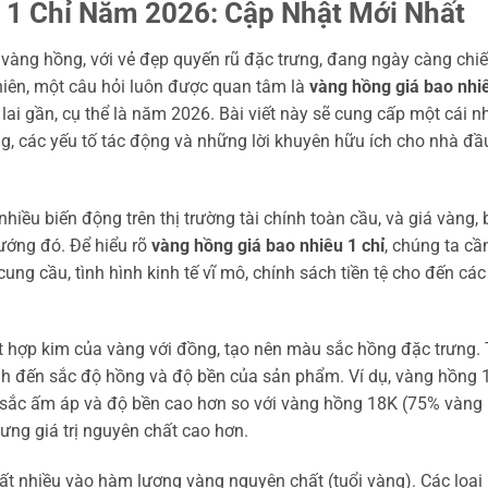
 1 Chỉ Năm 2026: Cập Nhật Mới Nhất
à vàng hồng, với vẻ đẹp quyến rũ đặc trưng, đang ngày càng chi
hiên, một câu hỏi luôn được quan tâm là
vàng hồng giá bao nhi
 lai gần, cụ thể là năm 2026. Bài viết này sẽ cung cấp một cái n
g, các yếu tố tác động và những lời khuyên hữu ích cho nhà đầ
ều biến động trên thị trường tài chính toàn cầu, và giá vàng,
ướng đó. Để hiểu rõ
vàng hồng giá bao nhiêu 1 chỉ
, chúng ta cầ
ung cầu, tình hình kinh tế vĩ mô, chính sách tiền tệ cho đến các
ột hợp kim của vàng với đồng, tạo nên màu sắc hồng đặc trưng.
ịnh đến sắc độ hồng và độ bền của sản phẩm. Ví dụ, vàng hồng 
sắc ấm áp và độ bền cao hơn so với vàng hồng 18K (75% vàng
ưng giá trị nguyên chất cao hơn.
ất nhiều vào hàm lượng vàng nguyên chất (tuổi vàng). Các loại