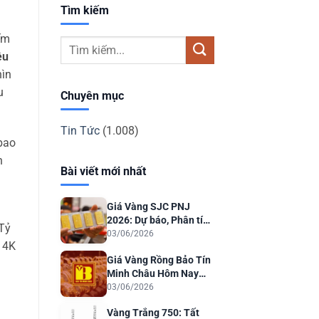
Tìm kiếm
ếm
êu
hìn
u
Chuyên mục
Tin Tức
(1.008)
 bao
n
Bài viết mới nhất
Giá Vàng SJC PNJ
2026: Dự báo, Phân tích
 Tỷ
& Lời khuyên Đầu tư
03/06/2026
14K
Giá Vàng Rồng Bảo Tín
Minh Châu Hôm Nay
2026: Dự Báo & Phân
03/06/2026
Tích
Vàng Trắng 750: Tất