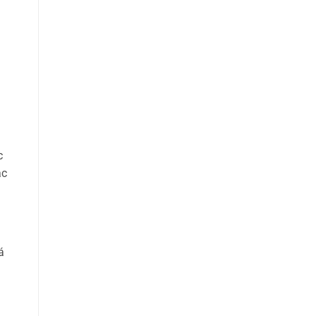
c
ắc
á