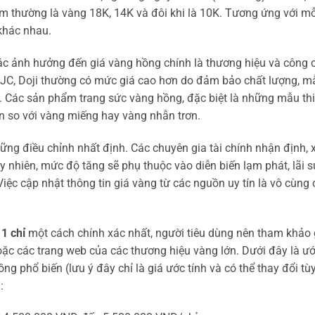
am thường là vàng 18K, 14K và đôi khi là 10K. Tương ứng với mỗ
 khác nhau.
hác ảnh hưởng đến giá vàng hồng chính là thương hiệu và công 
 SJC, Doji thường có mức giá cao hơn do đảm bảo chất lượng, m
ốt. Các sản phẩm trang sức vàng hồng, đặc biệt là những mẫu thi
ơn so với vàng miếng hay vàng nhẫn trơn.
ng điều chỉnh nhất định. Các chuyên gia tài chính nhận định, 
uy nhiên, mức độ tăng sẽ phụ thuộc vào diễn biến lạm phát, lãi s
 Việc cập nhật thông tin giá vàng từ các nguồn uy tín là vô cùng
1 chỉ
một cách chính xác nhất, người tiêu dùng nên tham khảo 
hoặc các trang web của các thương hiệu vàng lớn. Dưới đây là ư
ng phổ biến (lưu ý đây chỉ là giá ước tính và có thể thay đổi tù
: