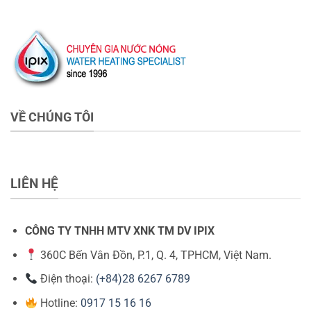
VỀ CHÚNG TÔI
LIÊN HỆ
CÔNG TY TNHH MTV XNK TM DV IPIX
360C Bến Vân Đồn, P.1, Q. 4, TPHCM, Việt Nam.
Điện thoại:
(+84)28 6267 6789
Hotline:
0917 15 16 16