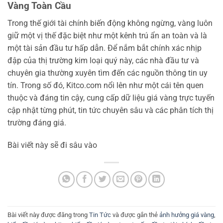
Vàng Toàn Cầu
Trong thế giới tài chính biến động không ngừng, vàng luôn
giữ một vị thế đặc biệt như một kênh trú ẩn an toàn và là
một tài sản đầu tư hấp dẫn. Để nắm bắt chính xác nhịp
đập của thị trường kim loại quý này, các nhà đầu tư và
chuyên gia thường xuyên tìm đến các nguồn thông tin uy
tín. Trong số đó, Kitco.com nổi lên như một cái tên quen
thuộc và đáng tin cậy, cung cấp dữ liệu giá vàng trực tuyến
cập nhật từng phút, tin tức chuyên sâu và các phân tích thị
trường đáng giá.
Bài viết này sẽ đi sâu vào
Bài viết này được đăng trong
Tin Tức
và được gắn thẻ
ảnh hưởng giá vàng
,