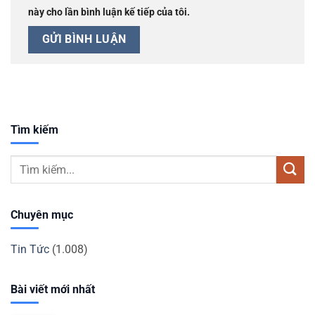
này cho lần bình luận kế tiếp của tôi.
Tìm kiếm
Chuyên mục
Tin Tức
(1.008)
Bài viết mới nhất