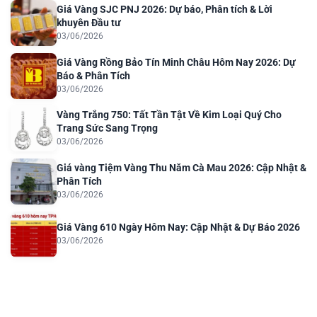
Giá Vàng SJC PNJ 2026: Dự báo, Phân tích & Lời
khuyên Đầu tư
03/06/2026
Giá Vàng Rồng Bảo Tín Minh Châu Hôm Nay 2026: Dự
Báo & Phân Tích
03/06/2026
Vàng Trắng 750: Tất Tần Tật Về Kim Loại Quý Cho
Trang Sức Sang Trọng
03/06/2026
Giá vàng Tiệm Vàng Thu Năm Cà Mau 2026: Cập Nhật &
Phân Tích
03/06/2026
Giá Vàng 610 Ngày Hôm Nay: Cập Nhật & Dự Báo 2026
03/06/2026