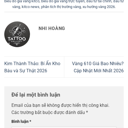
biểu đồ giá vàng kitco
,
biểu đồ giá vàng trực tuyến
,
đầu tư tài chính
,
đầu tư
vàng
,
kitco news
,
phân tích thị trường vàng
,
xu hướng vàng 2026
.
NHI HOÀNG
Kim Thành Thảo: Bí Ẩn Kho
Vàng 610 Giá Bao Nhiêu?
Báu và Sự Thật 2026
Cập Nhật Mới Nhất 2026
Để lại một bình luận
Email của bạn sẽ không được hiển thị công khai.
Các trường bắt buộc được đánh dấu
*
Bình luận
*