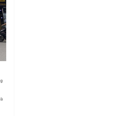
ng
là