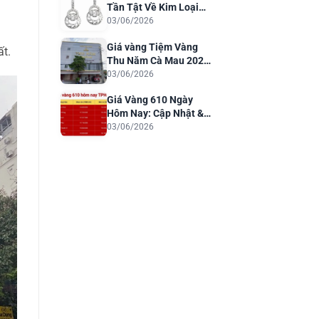
Tần Tật Về Kim Loại
Quý Cho Trang Sức
03/06/2026
Sang Trọng
Giá vàng Tiệm Vàng
ất.
Thu Năm Cà Mau 2026:
Cập Nhật & Phân Tích
03/06/2026
Giá Vàng 610 Ngày
Hôm Nay: Cập Nhật &
Dự Báo 2026
03/06/2026