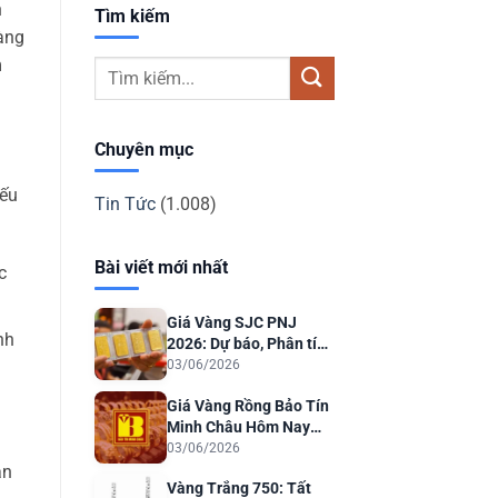
n
Tìm kiếm
àng
m
Chuyên mục
yếu
Tin Tức
(1.008)
Bài viết mới nhất
c
Giá Vàng SJC PNJ
nh
2026: Dự báo, Phân tích
& Lời khuyên Đầu tư
03/06/2026
Giá Vàng Rồng Bảo Tín
Minh Châu Hôm Nay
2026: Dự Báo & Phân
03/06/2026
Tích
an
Vàng Trắng 750: Tất