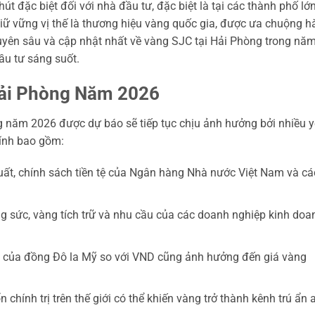
út đặc biệt đối với nhà đầu tư, đặc biệt là tại các thành phố lớ
iữ vững vị thế là thương hiệu vàng quốc gia, được ưa chuộng h
huyên sâu và cập nhật nhất về vàng SJC tại Hải Phòng trong nă
ầu tư sáng suốt.
Hải Phòng Năm 2026
ng năm 2026 được dự báo sẽ tiếp tục chịu ảnh hưởng bởi nhiều 
hính bao gồm:
uất, chính sách tiền tệ của Ngân hàng Nhà nước Việt Nam và cá
 sức, vàng tích trữ và nhu cầu của các doanh nghiệp kinh doa
 của đồng Đô la Mỹ so với VND cũng ảnh hưởng đến giá vàng
 chính trị trên thế giới có thể khiến vàng trở thành kênh trú ẩn 