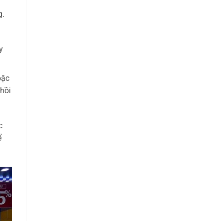
g.
y
oặc
hồi
c
ể