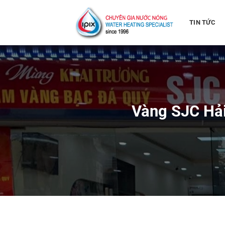
Bỏ
qua
TIN TỨC
nội
dung
Vàng SJC Hải