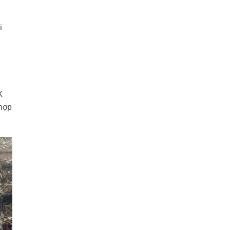
i
K
 hợp