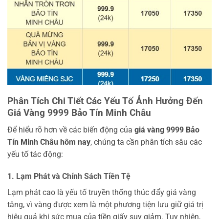
Phân Tích Chi Tiết Các Yếu Tố Ảnh Hưởng Đến
Giá Vàng 9999 Bảo Tín Minh Châu
Để hiểu rõ hơn về các biến động của
giá vàng 9999 Bảo
Tín Minh Châu hôm nay
, chúng ta cần phân tích sâu các
yếu tố tác động:
1. Lạm Phát và Chính Sách Tiền Tệ
Lạm phát cao là yếu tố truyền thống thúc đẩy giá vàng
tăng, vì vàng được xem là một phương tiện lưu giữ giá trị
hiệu quả khi sức mua của tiền giấy suy giảm. Tuy nhiên,