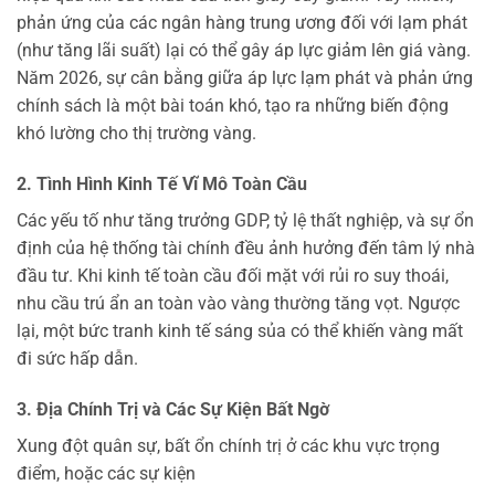
phản ứng của các ngân hàng trung ương đối với lạm phát
(như tăng lãi suất) lại có thể gây áp lực giảm lên giá vàng.
Năm 2026, sự cân bằng giữa áp lực lạm phát và phản ứng
chính sách là một bài toán khó, tạo ra những biến động
khó lường cho thị trường vàng.
2. Tình Hình Kinh Tế Vĩ Mô Toàn Cầu
Các yếu tố như tăng trưởng GDP, tỷ lệ thất nghiệp, và sự ổn
định của hệ thống tài chính đều ảnh hưởng đến tâm lý nhà
đầu tư. Khi kinh tế toàn cầu đối mặt với rủi ro suy thoái,
nhu cầu trú ẩn an toàn vào vàng thường tăng vọt. Ngược
lại, một bức tranh kinh tế sáng sủa có thể khiến vàng mất
đi sức hấp dẫn.
3. Địa Chính Trị và Các Sự Kiện Bất Ngờ
Xung đột quân sự, bất ổn chính trị ở các khu vực trọng
điểm, hoặc các sự kiện