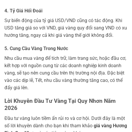
4. Tỷ Giá Hối Đoái
Sự biến động của tỷ giá USD/VND cũng có tác động. Khi
USD tăng giá so với VND, giá vàng quy đổi sang VND có xu
hướng tăng, ngay cả khi giá vàng thế giới không đổi.
5. Cung Cầu Vàng Trong Nước
Nhu cầu mua vàng để tích trữ, làm trang sức, hoặc đầu cơ,
kết hợp với nguồn cung từ các doanh nghiệp kinh doanh
vàng, sẽ tạo nên cung cầu trên thị trường nội địa. Đặc biệt
vào các dịp lễ, Tết, nhu cầu vàng thường tăng cao, có thể
đẩy giá lên.
Lời Khuyên Đầu Tư Vàng Tại Quy Nhơn Năm
2026
Đầu tư vàng luôn tiềm ẩn rủi ro và cơ hội. Dưới đây là một
số lời khuyên dành cho bạn khi tham khảo
giá vàng Hương