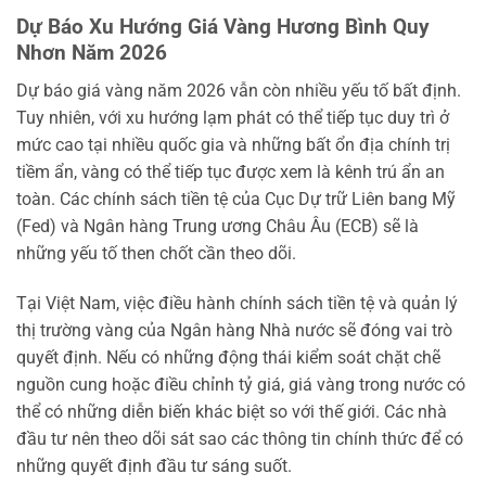
Dự Báo Xu Hướng Giá Vàng Hương Bình Quy
Nhơn Năm 2026
Dự báo giá vàng năm 2026 vẫn còn nhiều yếu tố bất định.
Tuy nhiên, với xu hướng lạm phát có thể tiếp tục duy trì ở
mức cao tại nhiều quốc gia và những bất ổn địa chính trị
tiềm ẩn, vàng có thể tiếp tục được xem là kênh trú ẩn an
toàn. Các chính sách tiền tệ của Cục Dự trữ Liên bang Mỹ
(Fed) và Ngân hàng Trung ương Châu Âu (ECB) sẽ là
những yếu tố then chốt cần theo dõi.
Tại Việt Nam, việc điều hành chính sách tiền tệ và quản lý
thị trường vàng của Ngân hàng Nhà nước sẽ đóng vai trò
quyết định. Nếu có những động thái kiểm soát chặt chẽ
nguồn cung hoặc điều chỉnh tỷ giá, giá vàng trong nước có
thể có những diễn biến khác biệt so với thế giới. Các nhà
đầu tư nên theo dõi sát sao các thông tin chính thức để có
những quyết định đầu tư sáng suốt.