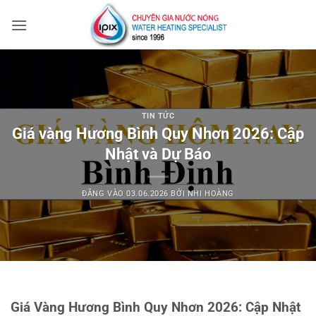
Bỏ
qua
nội
dung
TIN TỨC
Giá vàng Hương Bình Quy Nhơn 2026: Cập
Nhật và Dự Báo
ĐĂNG VÀO
03.06.2026
BỞI
NHI HOÀNG
Giá Vàng Hương Bình Quy Nhơn 2026: Cập Nhật