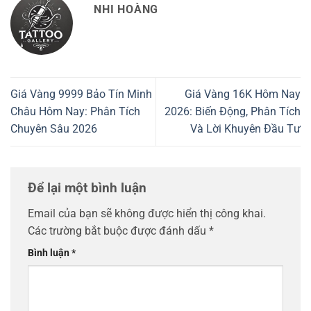
NHI HOÀNG
Giá Vàng 9999 Bảo Tín Minh
Giá Vàng 16K Hôm Nay
Châu Hôm Nay: Phân Tích
2026: Biến Động, Phân Tích
Chuyên Sâu 2026
Và Lời Khuyên Đầu Tư
Để lại một bình luận
Email của bạn sẽ không được hiển thị công khai.
Các trường bắt buộc được đánh dấu
*
Bình luận
*