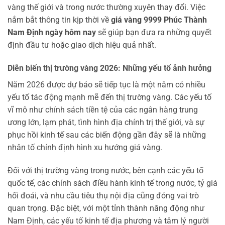
vàng thế giới và trong nước thường xuyên thay đổi. Việc
nắm bắt thông tin kịp thời về
giá vàng 9999 Phúc Thành
Nam Định ngày hôm nay
sẽ giúp bạn đưa ra những quyết
định đầu tư hoặc giao dịch hiệu quả nhất.
Diễn biến thị trường vàng 2026: Những yếu tố ảnh hưởng
Năm 2026 được dự báo sẽ tiếp tục là một năm có nhiều
yếu tố tác động mạnh mẽ đến thị trường vàng. Các yếu tố
vĩ mô như chính sách tiền tệ của các ngân hàng trung
ương lớn, lạm phát, tình hình địa chính trị thế giới, và sự
phục hồi kinh tế sau các biến động gần đây sẽ là những
nhân tố chính định hình xu hướng giá vàng.
Đối với thị trường vàng trong nước, bên cạnh các yếu tố
quốc tế, các chính sách điều hành kinh tế trong nước, tỷ giá
hối đoái, và nhu cầu tiêu thụ nội địa cũng đóng vai trò
quan trọng. Đặc biệt, với một tỉnh thành năng động như
Nam Định, các yếu tố kinh tế địa phương và tâm lý người