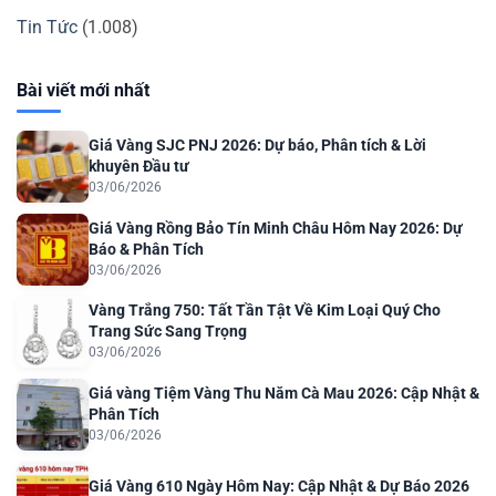
Tin Tức
(1.008)
Bài viết mới nhất
Giá Vàng SJC PNJ 2026: Dự báo, Phân tích & Lời
khuyên Đầu tư
03/06/2026
Giá Vàng Rồng Bảo Tín Minh Châu Hôm Nay 2026: Dự
Báo & Phân Tích
03/06/2026
Vàng Trắng 750: Tất Tần Tật Về Kim Loại Quý Cho
Trang Sức Sang Trọng
03/06/2026
Giá vàng Tiệm Vàng Thu Năm Cà Mau 2026: Cập Nhật &
Phân Tích
03/06/2026
Giá Vàng 610 Ngày Hôm Nay: Cập Nhật & Dự Báo 2026