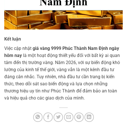
Kết luận
Việc cập nhật
giá vàng 9999 Phúc Thành Nam Định ngày
hôm nay
là một hoạt động thiết yếu đối với bất kỳ ai quan
tâm đến thị trường vàng. Năm 2026, với sự biến động khó
lường của kinh tế thế giới, vàng vẫn là một kênh đầu tư
đáng cân nhắc. Tuy nhiên, nhà đầu tư cần trang bị kiến
thức, theo dõi sát sao biến động và lựa chọn những
thương hiệu uy tín như Phúc Thành để đảm bảo an toàn
và hiệu quả cho các giao dịch của mình.