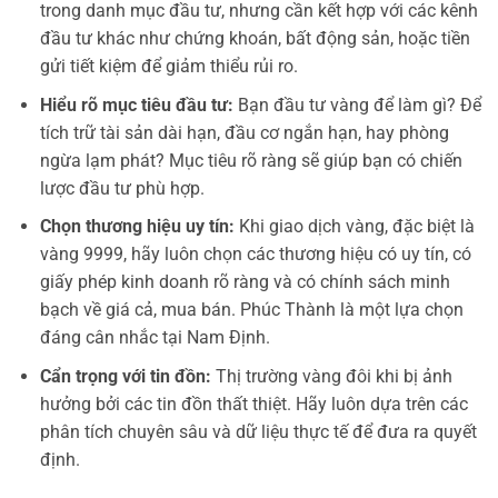
trong danh mục đầu tư, nhưng cần kết hợp với các kênh
đầu tư khác như chứng khoán, bất động sản, hoặc tiền
gửi tiết kiệm để giảm thiểu rủi ro.
Hiểu rõ mục tiêu đầu tư:
Bạn đầu tư vàng để làm gì? Để
tích trữ tài sản dài hạn, đầu cơ ngắn hạn, hay phòng
ngừa lạm phát? Mục tiêu rõ ràng sẽ giúp bạn có chiến
lược đầu tư phù hợp.
Chọn thương hiệu uy tín:
Khi giao dịch vàng, đặc biệt là
vàng 9999, hãy luôn chọn các thương hiệu có uy tín, có
giấy phép kinh doanh rõ ràng và có chính sách minh
bạch về giá cả, mua bán. Phúc Thành là một lựa chọn
đáng cân nhắc tại Nam Định.
Cẩn trọng với tin đồn:
Thị trường vàng đôi khi bị ảnh
hưởng bởi các tin đồn thất thiệt. Hãy luôn dựa trên các
phân tích chuyên sâu và dữ liệu thực tế để đưa ra quyết
định.