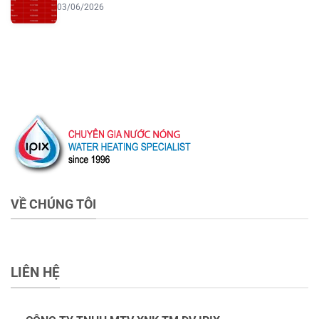
03/06/2026
VỀ CHÚNG TÔI
LIÊN HỆ