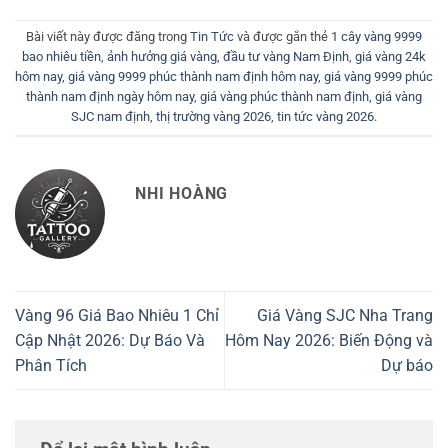
Bài viết này được đăng trong
Tin Tức
và được gắn thẻ
1 cây vàng 9999
bao nhiêu tiền
,
ảnh hưởng giá vàng
,
đầu tư vàng Nam Định
,
giá vàng 24k
hôm nay
,
giá vàng 9999 phúc thành nam định hôm nay
,
giá vàng 9999 phúc
thành nam định ngày hôm nay
,
giá vàng phúc thành nam định
,
giá vàng
SJC nam định
,
thị trường vàng 2026
,
tin tức vàng 2026
.
NHI HOÀNG
Vàng 96 Giá Bao Nhiêu 1 Chỉ
Giá Vàng SJC Nha Trang
Cập Nhật 2026: Dự Báo Và
Hôm Nay 2026: Biến Động và
Phân Tích
Dự báo