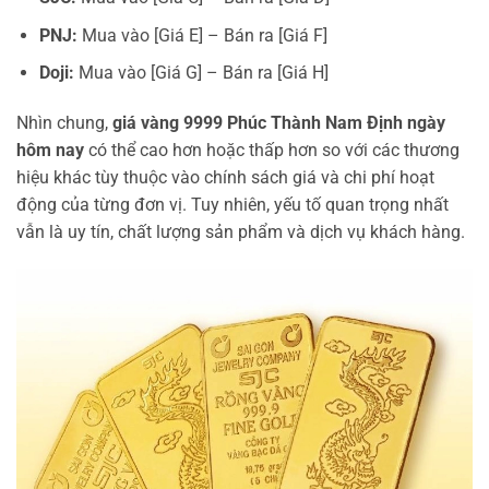
PNJ:
Mua vào [Giá E] – Bán ra [Giá F]
Doji:
Mua vào [Giá G] – Bán ra [Giá H]
Nhìn chung,
giá vàng 9999 Phúc Thành Nam Định ngày
hôm nay
có thể cao hơn hoặc thấp hơn so với các thương
hiệu khác tùy thuộc vào chính sách giá và chi phí hoạt
động của từng đơn vị. Tuy nhiên, yếu tố quan trọng nhất
vẫn là uy tín, chất lượng sản phẩm và dịch vụ khách hàng.