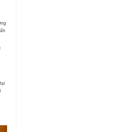
ợng
 ẩn
c
tại
i