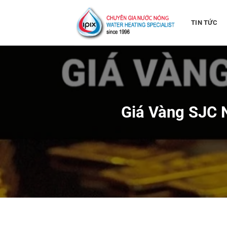
Bỏ
qua
TIN TỨC
nội
dung
Giá Vàng SJC 