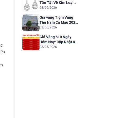
Tần Tật Về Kim Loại
Quý Cho Trang Sức
03/06/2026
Sang Trọng
Giá vàng Tiệm Vàng
Thu Năm Cà Mau 2026:
Cập Nhật & Phân Tích
03/06/2026
Giá Vàng 610 Ngày
Hôm Nay: Cập Nhật &
ác
Dự Báo 2026
03/06/2026
iều
ch