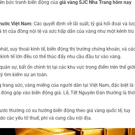
nên bức tranh biến động của
giá vàng SJC Nha Trang hôm nay
 nước Việt Nam:
Các quyết định về lãi suất, tỷ giá hối đoái và lư
á trị của đồng nội tệ và sức hấp dẫn của vàng như một kênh trú
át, suy thoái kinh tế, biến động thị trường chứng khoán, và cá
 kinh tế lớn đều có thể thúc đẩy nhu cầu đầu tư vào vàng.
uân sự, bất ổn chính trị tại các khu vực trọng điểm trên thế giới
lý tìm kiếm sự an toàn.
 trang sức, vàng miếng của người dân tại Việt Nam, đặc biệt là 
 đóng góp vào biến động giá. Lễ, Tết Nguyên Đán thường là thờ
ước thường có xu hướng biến động theo giá vàng quốc tế, tuy
do các yếu tố thuế, phí và cung cầu nội địa.