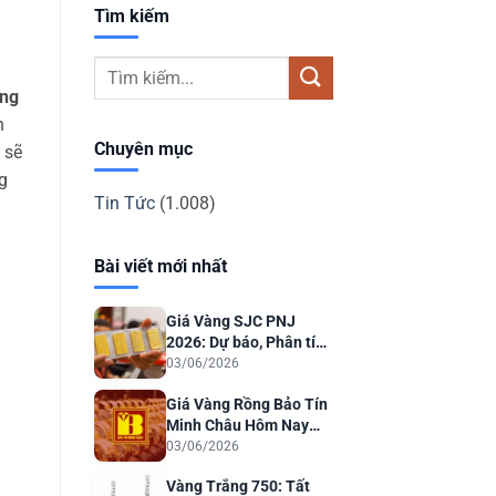
Tìm kiếm
ang
n
Chuyên mục
 sẽ
g
Tin Tức
(1.008)
Bài viết mới nhất
Giá Vàng SJC PNJ
2026: Dự báo, Phân tích
& Lời khuyên Đầu tư
03/06/2026
Giá Vàng Rồng Bảo Tín
Minh Châu Hôm Nay
2026: Dự Báo & Phân
03/06/2026
Tích
Vàng Trắng 750: Tất