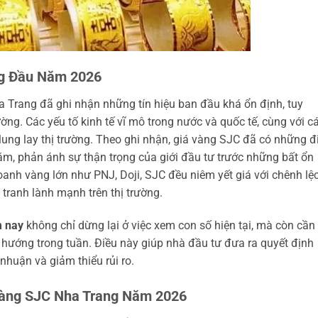
ng Đầu Năm 2026
 Trang đã ghi nhận những tín hiệu ban đầu khá ổn định, tuy
ng. Các yếu tố kinh tế vĩ mô trong nước và quốc tế, cùng với c
 lung lay thị trường. Theo ghi nhận, giá vàng SJC đã có những đ
ăm, phản ánh sự thận trọng của giới đầu tư trước những bất ổn
oanh vàng lớn như PNJ, Doji, SJC đều niêm yết giá với chênh lệ
tranh lành mạnh trên thị trường.
m nay
không chỉ dừng lại ở việc xem con số hiện tại, mà còn cần
 hướng trong tuần. Điều này giúp nhà đầu tư đưa ra quyết định
 nhuận và giảm thiểu rủi ro.
Vàng SJC Nha Trang Năm 2026