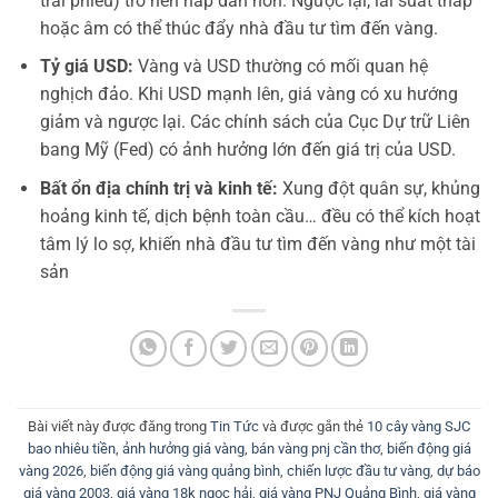
trái phiếu) trở nên hấp dẫn hơn. Ngược lại, lãi suất thấp
hoặc âm có thể thúc đẩy nhà đầu tư tìm đến vàng.
Tỷ giá USD:
Vàng và USD thường có mối quan hệ
nghịch đảo. Khi USD mạnh lên, giá vàng có xu hướng
giảm và ngược lại. Các chính sách của Cục Dự trữ Liên
bang Mỹ (Fed) có ảnh hưởng lớn đến giá trị của USD.
Bất ổn địa chính trị và kinh tế:
Xung đột quân sự, khủng
hoảng kinh tế, dịch bệnh toàn cầu… đều có thể kích hoạt
tâm lý lo sợ, khiến nhà đầu tư tìm đến vàng như một tài
sản
Bài viết này được đăng trong
Tin Tức
và được gắn thẻ
10 cây vàng SJC
bao nhiêu tiền
,
ảnh hưởng giá vàng
,
bán vàng pnj cần thơ
,
biến động giá
vàng 2026
,
biến động giá vàng quảng bình
,
chiến lược đầu tư vàng
,
dự báo
giá vàng 2003
,
giá vàng 18k ngọc hải
,
giá vàng PNJ Quảng Bình
,
giá vàng