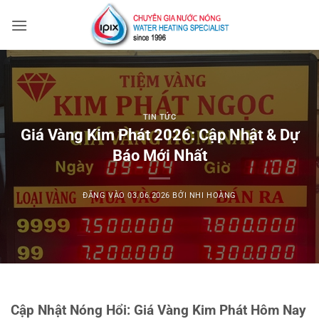
Bỏ
qua
nội
dung
TIN TỨC
Giá Vàng Kim Phát 2026: Cập Nhật & Dự
Báo Mới Nhất
ĐĂNG VÀO
03.06.2026
BỞI
NHI HOÀNG
Cập Nhật Nóng Hổi: Giá Vàng Kim Phát Hôm Nay