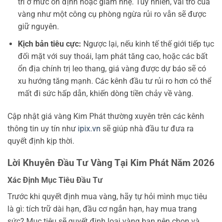
trì ở mức ổn định hoặc giảm nhẹ. Tuy nhiên, vai trò của
vàng như một công cụ phòng ngừa rủi ro vẫn sẽ được
giữ nguyên.
Kịch bản tiêu cực:
Ngược lại, nếu kinh tế thế giới tiếp tục
đối mặt với suy thoái, lạm phát tăng cao, hoặc các bất
ổn địa chính trị leo thang, giá vàng được dự báo sẽ có
xu hướng tăng mạnh. Các kênh đầu tư rủi ro hơn có thể
mất đi sức hấp dẫn, khiến dòng tiền chảy về vàng.
Cập nhật giá vàng Kim Phát thường xuyên trên các kênh
thông tin uy tín như
ipix.vn
sẽ giúp nhà đầu tư đưa ra
quyết định kịp thời.
Lời Khuyên Đầu Tư Vàng Tại Kim Phát Năm 2026
Xác Định Mục Tiêu Đầu Tư
Trước khi quyết định mua vàng, hãy tự hỏi mình mục tiêu
là gì: tích trữ dài hạn, đầu cơ ngắn hạn, hay mua trang
sức? Mục tiêu sẽ quyết định loại vàng bạn nên chọn và