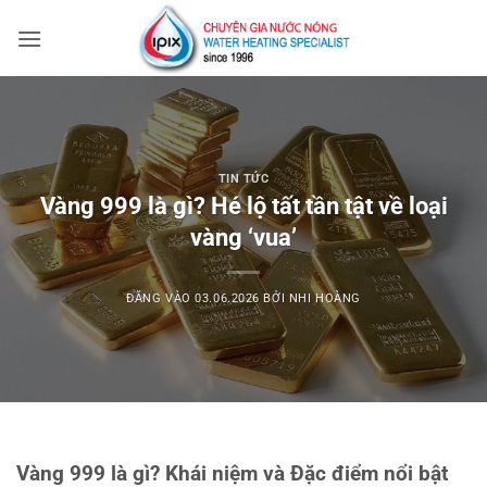
Bỏ
qua
nội
dung
TIN TỨC
Vàng 999 là gì? Hé lộ tất tần tật về loại
vàng ‘vua’
ĐĂNG VÀO
03.06.2026
BỞI
NHI HOÀNG
Vàng 999 là gì? Khái niệm và Đặc điểm nổi bật