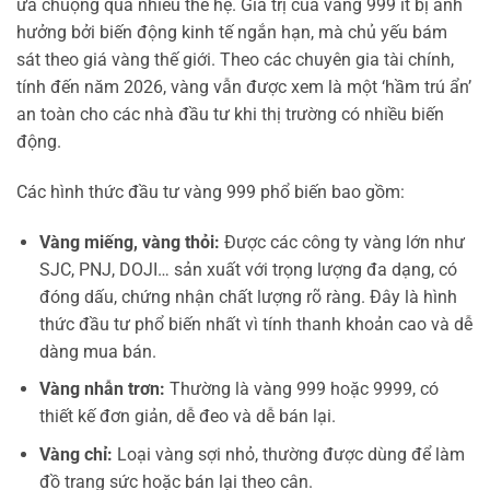
ưa chuộng qua nhiều thế hệ. Giá trị của vàng 999 ít bị ảnh
hưởng bởi biến động kinh tế ngắn hạn, mà chủ yếu bám
sát theo giá vàng thế giới. Theo các chuyên gia tài chính,
tính đến năm 2026, vàng vẫn được xem là một ‘hầm trú ẩn’
an toàn cho các nhà đầu tư khi thị trường có nhiều biến
động.
Các hình thức đầu tư vàng 999 phổ biến bao gồm:
Vàng miếng, vàng thỏi:
Được các công ty vàng lớn như
SJC, PNJ, DOJI… sản xuất với trọng lượng đa dạng, có
đóng dấu, chứng nhận chất lượng rõ ràng. Đây là hình
thức đầu tư phổ biến nhất vì tính thanh khoản cao và dễ
dàng mua bán.
Vàng nhẫn trơn:
Thường là vàng 999 hoặc 9999, có
thiết kế đơn giản, dễ đeo và dễ bán lại.
Vàng chỉ:
Loại vàng sợi nhỏ, thường được dùng để làm
đồ trang sức hoặc bán lại theo cân.