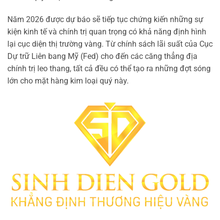
Năm 2026 được dự báo sẽ tiếp tục chứng kiến những sự
kiện kinh tế và chính trị quan trọng có khả năng định hình
lại cục diện thị trường vàng. Từ chính sách lãi suất của Cục
Dự trữ Liên bang Mỹ (Fed) cho đến các căng thẳng địa
chính trị leo thang, tất cả đều có thể tạo ra những đợt sóng
lớn cho mặt hàng kim loại quý này.