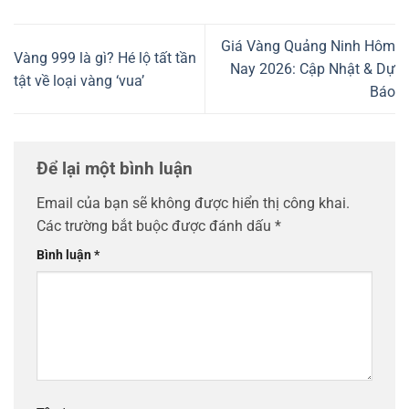
Giá Vàng Quảng Ninh Hôm
Vàng 999 là gì? Hé lộ tất tần
Nay 2026: Cập Nhật & Dự
tật về loại vàng ‘vua’
Báo
Để lại một bình luận
Email của bạn sẽ không được hiển thị công khai.
Các trường bắt buộc được đánh dấu
*
Bình luận
*