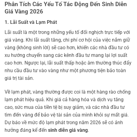
Phân Tích Các Yếu Tố Tác Động Đến Sinh Diễn
Giá Vàng 2026
1. Lãi Suất và Lạm Phát
Lãi suất là một trong những yếu tố đối nghịch trực tiếp với
giá vàng. Khi lãi suất tăng, chi phí cơ hội của việc nắm giữ
vàng (không sinh lời) sẽ cao hơn, khiến các nhà đầu tư có
xu hướng chuyển sang các kênh đầu tư mang lại lợi suất
cao hơn. Ngược lại, lãi suất thấp hoặc âm thường thúc đẩy
nhu cầu đầu tư vào vàng như một phương tiện bảo toàn
giá trị tài sản.
Về lạm phát, vàng thường được coi là một hàng rào chống
lạm phát hiệu quả. Khi giá cả hàng hóa và dịch vụ tăng
cao, sức mua của tiền tệ bị suy giảm, và các nhà đầu tư
tìm đến vàng để bảo vệ tài sản của mình khỏi sự mất giá.
Dự báo về mức độ lạm phát trong năm 2026 sẽ có ảnh
hưởng đáng kể đến
sinh diễn giá vàng
.