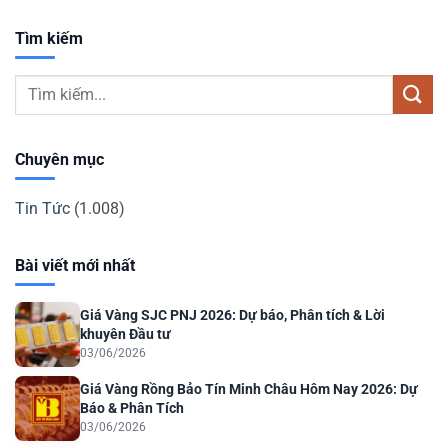
Tìm kiếm
Chuyên mục
Tin Tức
(1.008)
Bài viết mới nhất
Giá Vàng SJC PNJ 2026: Dự báo, Phân tích & Lời
khuyên Đầu tư
03/06/2026
Giá Vàng Rồng Bảo Tín Minh Châu Hôm Nay 2026: Dự
Báo & Phân Tích
03/06/2026