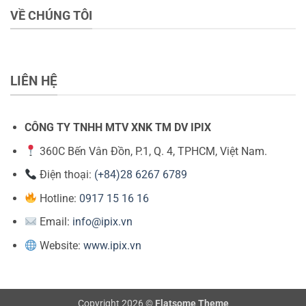
VỀ CHÚNG TÔI
LIÊN HỆ
CÔNG TY TNHH MTV XNK TM DV IPIX
360C Bến Vân Đồn, P.1, Q. 4, TPHCM, Việt Nam.
Điện thoại:
(+84)28 6267 6789
Hotline:
0917 15 16 16
Email:
info@ipix.vn
Website:
www.ipix.vn
Copyright 2026 ©
Flatsome Theme