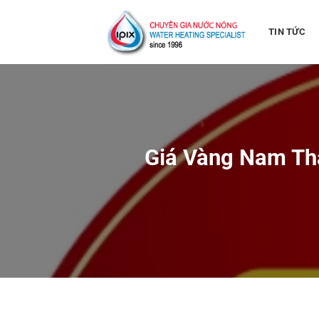
Bỏ
qua
TIN TỨC
nội
dung
Giá Vàng Nam Th