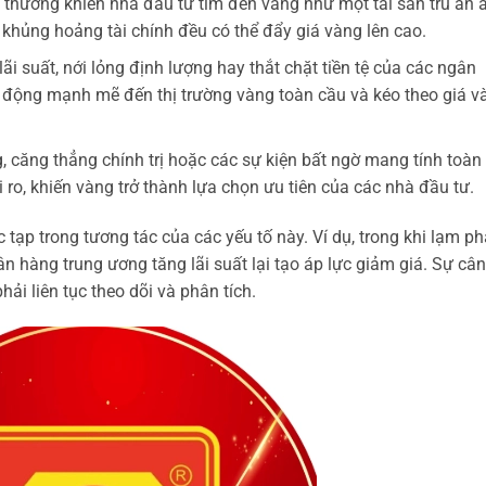
thường khiến nhà đầu tư tìm đến vàng như một tài sản trú ẩn 
c khủng hoảng tài chính đều có thể đẩy giá vàng lên cao.
ãi suất, nới lỏng định lượng hay thắt chặt tiền tệ của các ngân
ác động mạnh mẽ đến thị trường vàng toàn cầu và kéo theo giá v
, căng thẳng chính trị hoặc các sự kiện bất ngờ mang tính toàn
i ro, khiến vàng trở thành lựa chọn ưu tiên của các nhà đầu tư.
tạp trong tương tác của các yếu tố này. Ví dụ, trong khi lạm ph
ân hàng trung ương tăng lãi suất lại tạo áp lực giảm giá. Sự cân
i liên tục theo dõi và phân tích.