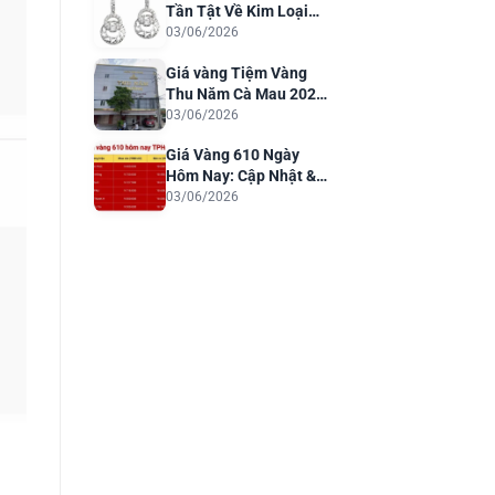
Tần Tật Về Kim Loại
Quý Cho Trang Sức
03/06/2026
Sang Trọng
Giá vàng Tiệm Vàng
Thu Năm Cà Mau 2026:
Cập Nhật & Phân Tích
03/06/2026
Giá Vàng 610 Ngày
Hôm Nay: Cập Nhật &
Dự Báo 2026
03/06/2026