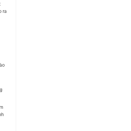
t
o ra
dào
ng
ắm
nh