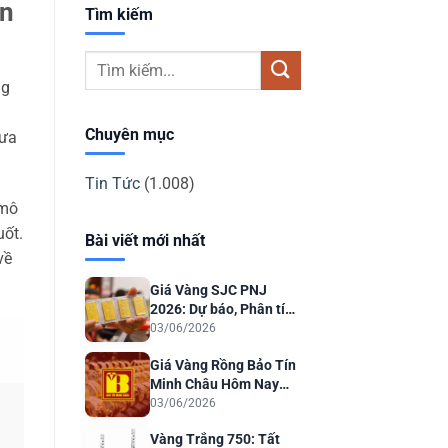
ân
Tìm kiếm
ng
Chuyên mục
đưa
Tin Tức
(1.008)
 mô
uốt.
Bài viết mới nhất
về
Giá Vàng SJC PNJ
2026: Dự báo, Phân tích
& Lời khuyên Đầu tư
03/06/2026
Giá Vàng Rồng Bảo Tín
Minh Châu Hôm Nay
2026: Dự Báo & Phân
03/06/2026
Tích
Vàng Trắng 750: Tất