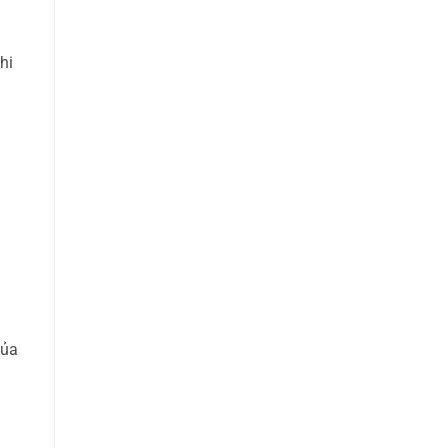
hi
của