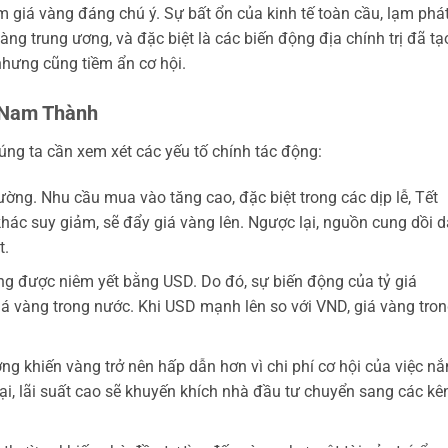
giá vàng đáng chú ý. Sự bất ổn của kinh tế toàn cầu, lạm phá
àng trung ương, và đặc biệt là các biến động địa chính trị đã tạ
nhưng cũng tiềm ẩn cơ hội.
 Nam Thành
ng ta cần xem xét các yếu tố chính tác động:
ường. Nhu cầu mua vào tăng cao, đặc biệt trong các dịp lễ, Tết
khác suy giảm, sẽ đẩy giá vàng lên. Ngược lại, nguồn cung dồi 
t.
g được niêm yết bằng USD. Do đó, sự biến động của tỷ giá
á vàng trong nước. Khi USD mạnh lên so với VND, giá vàng tro
ng khiến vàng trở nên hấp dẫn hơn vì chi phí cơ hội của việc n
lại, lãi suất cao sẽ khuyến khích nhà đầu tư chuyển sang các kê