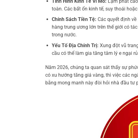
Tình Hình Kinh Tế Vĩ Mô:
Lạm phát cao 
toàn. Các bất ổn kinh tế, suy thoái hoặ
Chính Sách Tiền Tệ:
Các quyết định về l
hàng trung ương lớn trên thế giới có t
trong nước.
Yếu Tố Địa Chính Trị:
Xung đột vũ trang
cầu có thể làm gia tăng tâm lý e ngại rủ
Năm 2026, chúng ta quan sát thấy sự phức 
có xu hướng tăng giá vàng, thì việc các ng
bằng mong manh này đòi hỏi nhà đầu tư phả