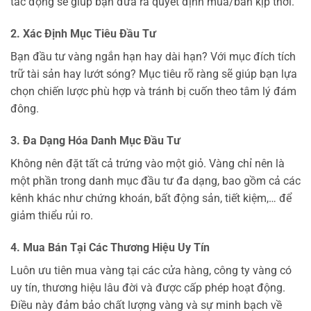
tác động sẽ giúp bạn đưa ra quyết định mua/bán kịp thời.
2. Xác Định Mục Tiêu Đầu Tư
Bạn đầu tư vàng ngắn hạn hay dài hạn? Với mục đích tích
trữ tài sản hay lướt sóng? Mục tiêu rõ ràng sẽ giúp bạn lựa
chọn chiến lược phù hợp và tránh bị cuốn theo tâm lý đám
đông.
3. Đa Dạng Hóa Danh Mục Đầu Tư
Không nên đặt tất cả trứng vào một giỏ. Vàng chỉ nên là
một phần trong danh mục đầu tư đa dạng, bao gồm cả các
kênh khác như chứng khoán, bất động sản, tiết kiệm,… để
giảm thiểu rủi ro.
4. Mua Bán Tại Các Thương Hiệu Uy Tín
Luôn ưu tiên mua vàng tại các cửa hàng, công ty vàng có
uy tín, thương hiệu lâu đời và được cấp phép hoạt động.
Điều này đảm bảo chất lượng vàng và sự minh bạch về