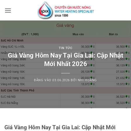
Bỏ
qua
nội
dung
TIN TỨC
Giá Vàng Hôm Nay Tại Gia Lai: Cập Nhật
Mới Nhất 2026
ĐĂNG VÀO
03.06.2026
BỞI
NHI HOÀNG
Giá Vàng Hôm Nay Tại Gia Lai: Cập Nhật Mới